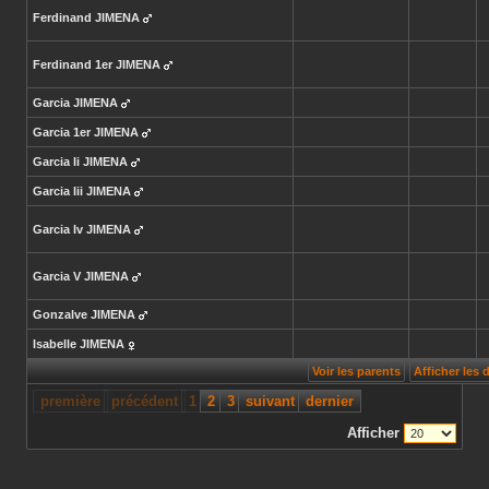
Ferdinand
JIMENA
Ferdinand 1er
JIMENA
Garcia
JIMENA
Garcia 1er
JIMENA
Garcia Ii
JIMENA
Garcia Iii
JIMENA
Garcia Iv
JIMENA
Garcia V
JIMENA
Gonzalve
JIMENA
Isabelle
JIMENA
Voir les parents
Afficher les
première
précédent
1
2
3
suivant
dernier
Afficher