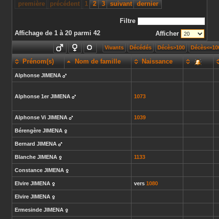
première
précédent
1
2
3
suivant
dernier
Filtre
Affichage de 1 à 20 parmi 42
Afficher
Vivants
Décédés
Décès>100
Décès<=10
Prénom(s)
Nom de famille
Naissance
Alphonse
JIMENA
Alphonse 1er
JIMENA
1073
Alphonse Vi
JIMENA
1039
Bérengère
JIMENA
Bernard
JIMENA
Blanche
JIMENA
1133
Constance
JIMENA
Elvire
JIMENA
vers
1080
Elvire
JIMENA
Ermesinde
JIMENA