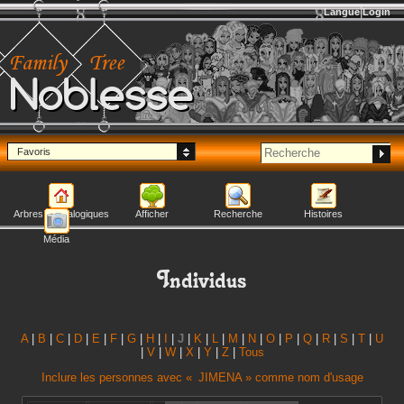
Langue
Login
Noblesse
Favoris
Arbres généalogiques
Afficher
Recherche
Histoires
Média
Individus
A
|
B
|
C
|
D
|
E
|
F
|
G
|
H
|
I
|
J
|
K
|
L
|
M
|
N
|
O
|
P
|
Q
|
R
|
S
|
T
|
U
|
V
|
W
|
X
|
Y
|
Z
|
Tous
Inclure les personnes avec «
JIMENA
» comme nom d'usage