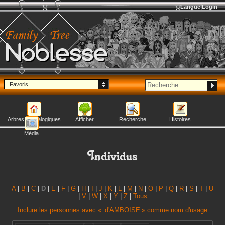
Langue
Login
Noblesse
Favoris
Arbres généalogiques
Afficher
Recherche
Histoires
Média
Individus
A
|
B
|
C
|
D
|
E
|
F
|
G
|
H
|
I
|
J
|
K
|
L
|
M
|
N
|
O
|
P
|
Q
|
R
|
S
|
T
|
U
|
V
|
W
|
X
|
Y
|
Z
|
Tous
Inclure les personnes avec «
d'AMBOISE
» comme nom d'usage