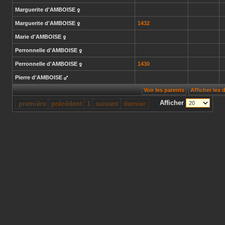
Marguerite
d'AMBOISE
Marguerite
d'AMBOISE
1432
Marie
d'AMBOISE
Perronnelle
d'AMBOISE
Perronnelle
d'AMBOISE
1430
Pierre
d'AMBOISE
Voir les parents
Afficher les
Afficher
première
précédent
1
suivant
dernier