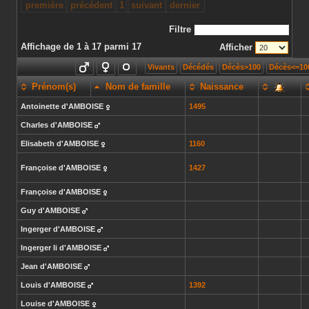
première
précédent
1
suivant
dernier
Filtre
Affichage de 1 à 17 parmi 17
Afficher
Vivants
Décédés
Décès>100
Décès<=10
Prénom(s)
Nom de famille
Naissance
Antoinette
d'AMBOISE
1495
Charles
d'AMBOISE
Elisabeth
d'AMBOISE
1160
Françoise
d'AMBOISE
1427
Françoise
d'AMBOISE
Guy
d'AMBOISE
Ingerger
d'AMBOISE
Ingerger Ii
d'AMBOISE
Jean
d'AMBOISE
Louis
d'AMBOISE
1392
Louise
d'AMBOISE