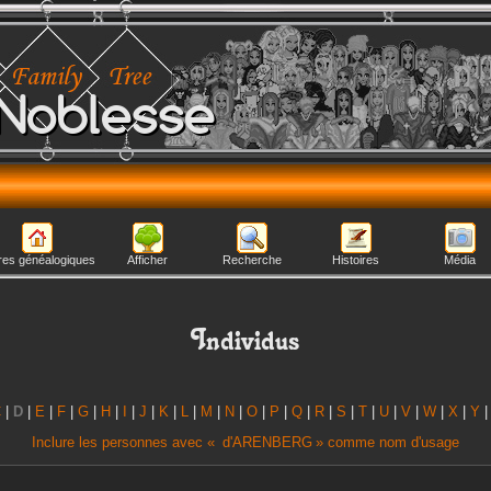
Noblesse
res généalogiques
Afficher
Recherche
Histoires
Média
Individus
C
|
D
|
E
|
F
|
G
|
H
|
I
|
J
|
K
|
L
|
M
|
N
|
O
|
P
|
Q
|
R
|
S
|
T
|
U
|
V
|
W
|
X
|
Y
Inclure les personnes avec «
d'ARENBERG
» comme nom d'usage