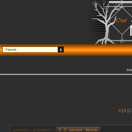
Favoris
Arb
A
|
B
|
première
précédent
1
2
3
suivant
dernier