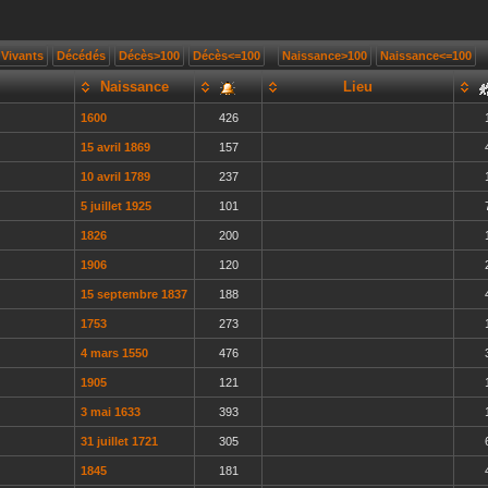
Vivants
Décédés
Décès>100
Décès<=100
Naissance>100
Naissance<=100
Naissance
Lieu
1600
426
15 avril 1869
157
10 avril 1789
237
5 juillet 1925
101
1826
200
1906
120
15 septembre 1837
188
1753
273
4 mars 1550
476
1905
121
3 mai 1633
393
31 juillet 1721
305
1845
181