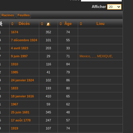
Afficher
Racines
Feuilles
Décès
Âge
Lieu
1
1674
352
74
4
7 décembre 1924
101
55
1
4 avril 1823
203
33
7
9 juin 1997
29
71
Mexico, , , , MEXIQUE,
1
1910
116
84
2
1985
41
79
4
24 janvier 1924
102
86
1
1833
193
80
3
18 janvier 1616
410
65
1
1967
59
62
1
25 juin 1681
345
48
6
17 août 1778
247
57
4
1919
107
74