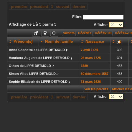
première
précédent
1
suivant
dernier
Filtre
Affichage de 1 à 5 parmi 5
Afficher
Vivants
Décédés
Décès>100
Décès<=10
Prénom(s)
Nom de famille
Naissance
Anne-Charlotte
de LIPPE-DETMOLD
7 avril 1724
302
Henriette-Augusta
de LIPPE-DETMOLD
26 mars 1725
301
Othon
de LIPPE-DETMOLD
1589
437
Simon Vii
de LIPPE-DETMOLD
30 décembre 1587
438
Sophie-Elisabeth
de LIPPE-DETMOLD
31 mars 1626
400
Voir les parents
Afficher les
Afficher
première
précédent
1
suivant
dernier