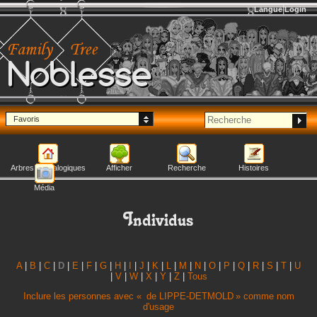
Langue
Login
Noblesse
Favoris
Arbres généalogiques
Afficher
Recherche
Histoires
Média
Individus
A
|
B
|
C
|
D
|
E
|
F
|
G
|
H
|
I
|
J
|
K
|
L
|
M
|
N
|
O
|
P
|
Q
|
R
|
S
|
T
|
U
|
V
|
W
|
X
|
Y
|
Z
|
Tous
Inclure les personnes avec «
de LIPPE-DETMOLD
» comme nom
d'usage