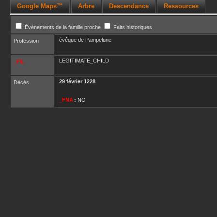
Google Maps™
Arbre
Descendance
Ressources
Événements de la famille proche
Faits historiques
évêque de Pampelune
Profession
LEGITIMATE_CHILD
_FIL
29 février 1228
Décès
_FNA
:
NO