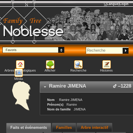
Langue
Login
Noblesse
Favoris
Arbres généalogiques
Afficher
Recherche
Histoires
Média
Ramire
JIMENA
–
1228
Nom
Ramire
JIMENA
Prénom(s)
Ramire
Nom de famille
JIMENA
Faits et événements
Familles
Arbre interactif