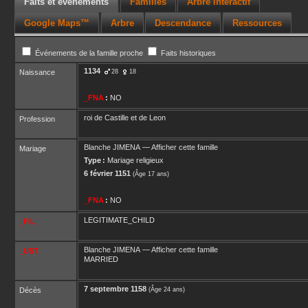
Faits et événements
Familles
Arbre interactif
Google Maps™
Arbre
Descendance
Ressources
Événements de la famille proche
Faits historiques
1134
Naissance
28
18
_FNA
:
NO
roi de Castille et de Leon
Profession
Blanche
JIMENA
—
Afficher cette famille
Mariage
Type :
Mariage religieux
6 février 1151
(Âge 17 ans)
_FNA
:
NO
LEGITIMATE_CHILD
_FIL
Blanche
JIMENA
—
Afficher cette famille
_UST
MARRIED
7 septembre 1158
Décès
(Âge 24 ans)