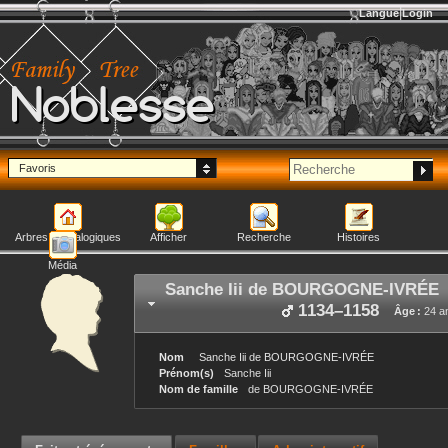
Langue
Login
Noblesse
Favoris
Arbres généalogiques
Afficher
Recherche
Histoires
Média
Sanche Iii
de BOURGOGNE-IVRÉE
1134
–
1158
Âge :
24 a
Nom
Sanche Iii
de BOURGOGNE-IVRÉE
Prénom(s)
Sanche Iii
Nom de famille
de BOURGOGNE-IVRÉE