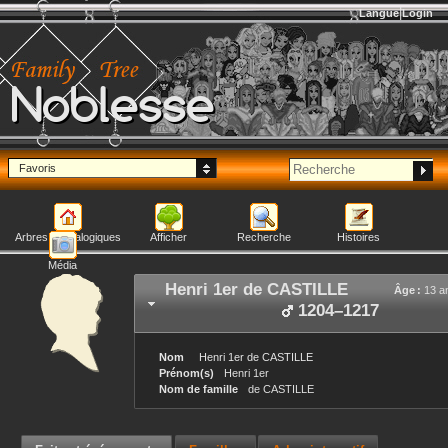
Langue
Login
Noblesse
Favoris
Arbres généalogiques
Afficher
Recherche
Histoires
Média
Henri 1er
de CASTILLE
Âge :
13 a
1204
–
1217
Nom
Henri 1er
de CASTILLE
Prénom(s)
Henri 1er
Nom de famille
de CASTILLE