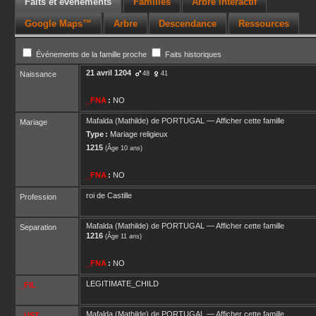
Faits et événements
Familles
Arbre interactif
Google Maps™
Arbre
Descendance
Ressources
Événements de la famille proche
Faits historiques
21 avril 1204
Naissance
48
41
_FNA
:
NO
Mafalda (Mathilde)
de PORTUGAL
—
Afficher cette famille
Mariage
Type :
Mariage religieux
1215
(Âge 10 ans)
_FNA
:
NO
roi de Castille
Profession
Mafalda (Mathilde)
de PORTUGAL
—
Afficher cette famille
Separation
1216
(Âge 11 ans)
_FNA
:
NO
LEGITIMATE_CHILD
_FIL
Mafalda (Mathilde)
de PORTUGAL
—
Afficher cette famille
_UST