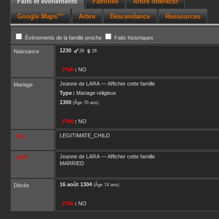
Faits et événements
Familles
Arbre interactif
Google Maps™
Arbre
Descendance
Ressources
Événements de la famille proche
Faits historiques
1230
Naissance
28
28
_FNA
:
NO
Jeanne
de LARA
—
Afficher cette famille
Mariage
Type :
Mariage religieux
1300
(Âge 70 ans)
_FNA
:
NO
LEGITIMATE_CHILD
_FIL
Jeanne
de LARA
—
Afficher cette famille
_UST
MARRIED
16 août 1304
Décès
(Âge 74 ans)
_FNA
:
NO