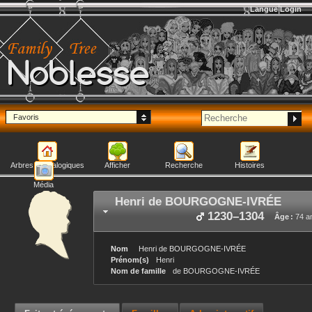
Langue
Login
Noblesse
Favoris
Arbres généalogiques
Afficher
Recherche
Histoires
Média
Henri
de BOURGOGNE-IVRÉE
1230
–
1304
Âge :
74 a
Nom
Henri
de BOURGOGNE-IVRÉE
Prénom(s)
Henri
Nom de famille
de BOURGOGNE-IVRÉE