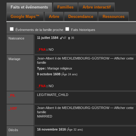
Faits et événements
Familles
Arbre interactif
Google Maps™
Arbre
Descendance
Ressources
Événements de la famille proche
Faits historiques
11 juillet 1584
Naissance
47
35
_FNA
:
NO
Jean-Albert Ii
de MECKLEMBOURG-GÜSTROW
—
Afficher cette
Mariage
famille
Type :
Mariage religieux
9 octobre 1608
(Âge 24 ans)
_FNA
:
NO
LEGITIMATE_CHILD
_FIL
Jean-Albert Ii
de MECKLEMBOURG-GÜSTROW
—
Afficher cette
_UST
famille
MARRIED
16 novembre 1616
Décès
(Âge 32 ans)