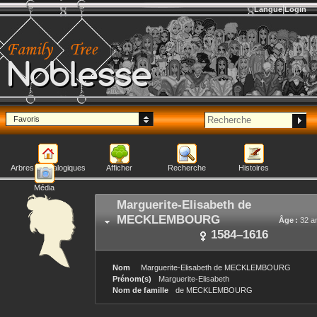
Langue
Login
Noblesse
Favoris
Arbres généalogiques
Afficher
Recherche
Histoires
Média
Marguerite-Elisabeth
de
MECKLEMBOURG
Âge :
32 a
1584
–
1616
Nom
Marguerite-Elisabeth
de MECKLEMBOURG
Prénom(s)
Marguerite-Elisabeth
Nom de famille
de MECKLEMBOURG