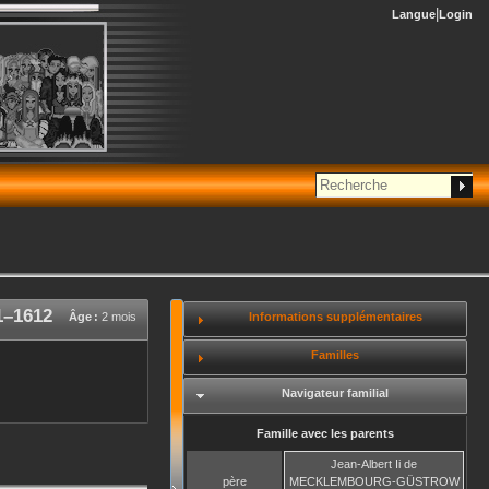
Langue
Login
1
–
1612
Informations supplémentaires
Âge :
2 mois
Familles
Navigateur familial
Famille avec les parents
Jean-Albert Ii
de
père
MECKLEMBOURG-GÜSTROW