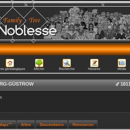
Noblesse
res généalogiques
Afficher
Recherche
Histoires
Média
RG-GÜSTROW
161
W
 Maps™
Arbre
Descendance
Ressources