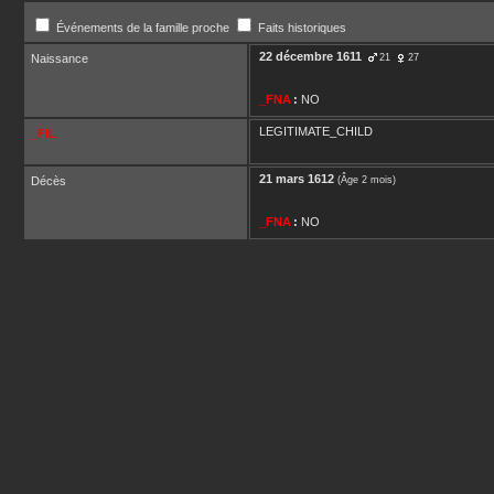
Événements de la famille proche
Faits historiques
22 décembre 1611
Naissance
21
27
_FNA
:
NO
LEGITIMATE_CHILD
_FIL
21 mars 1612
Décès
(Âge 2 mois)
_FNA
:
NO