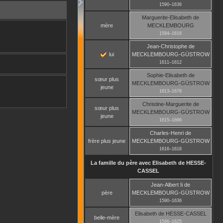
1590
–
1636
Marguerite-Elisabeth
de
mère
MECKLEMBOURG
1584
–
1616
Jean-Christophe
de
lui
MECKLEMBOURG-GÜSTROW
1611
–
1612
Sophie-Elisabeth
de
sœur plus
MECKLEMBOURG-GÜSTROW
jeune
1613
–
1676
Christine-Marguerite
de
sœur plus
MECKLEMBOURG-GÜSTROW
jeune
1615
–
1666
Charles-Henri
de
frère plus jeune
MECKLEMBOURG-GÜSTROW
1616
–
1618
La famille du père avec
Elisabeth
de HESSE-
CASSEL
Jean-Albert Ii
de
père
MECKLEMBOURG-GÜSTROW
1590
–
1636
Elisabeth
de HESSE-CASSEL
belle-mère
1596
–
1625