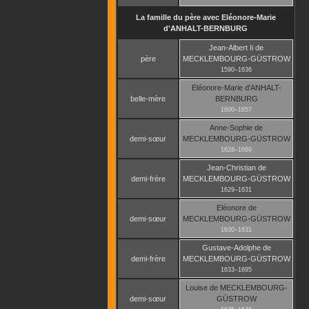
La famille du père avec
Eléonore-Marie
d'ANHALT-BERNBURG
Jean-Albert Ii
de
père
MECKLEMBOURG-GÜSTROW
1590
–
1636
Eléonore-Marie
d'ANHALT-
belle-mère
BERNBURG
1600
–
1657
Anne-Sophie
de
demi-sœur
MECKLEMBOURG-GÜSTROW
1628
–
1669
Jean-Christian
de
demi-frère
MECKLEMBOURG-GÜSTROW
1629
–
1631
Eléonore
de
demi-sœur
MECKLEMBOURG-GÜSTROW
1630
–
1631
Gustave-Adolphe
de
demi-frère
MECKLEMBOURG-GÜSTROW
1633
–
1695
Louise
de MECKLEMBOURG-
demi-sœur
GÜSTROW