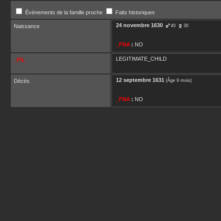
Événements de la famille proche
Faits historiques
24 novembre 1630
Naissance
40
30
_FNA
:
NO
LEGITIMATE_CHILD
_FIL
12 septembre 1631
Décès
(Âge 9 mois)
_FNA
:
NO