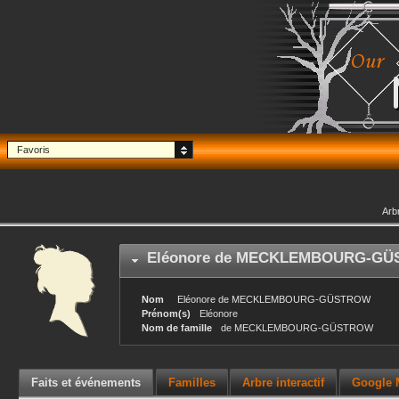
Favoris
Arb
Eléonore
de MECKLEMBOURG-GÜ
Nom
Eléonore
de MECKLEMBOURG-GÜSTROW
Prénom(s)
Eléonore
Nom de famille
de MECKLEMBOURG-GÜSTROW
Faits et événements
Familles
Arbre interactif
Google