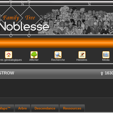
Noblesse
res généalogiques
Afficher
Recherche
Histoires
Média
STROW
163
 Maps™
Arbre
Descendance
Ressources