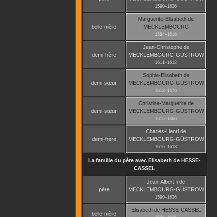
1590
–
1636
Marguerite-Elisabeth
de
belle-mère
MECKLEMBOURG
1584
–
1616
Jean-Christophe
de
demi-frère
MECKLEMBOURG-GÜSTROW
1611
–
1612
Sophie-Elisabeth
de
demi-sœur
MECKLEMBOURG-GÜSTROW
1613
–
1676
Christine-Marguerite
de
demi-sœur
MECKLEMBOURG-GÜSTROW
1615
–
1666
Charles-Henri
de
demi-frère
MECKLEMBOURG-GÜSTROW
1616
–
1618
La famille du père avec
Elisabeth
de HESSE-
CASSEL
Jean-Albert Ii
de
père
MECKLEMBOURG-GÜSTROW
1590
–
1636
Elisabeth
de HESSE-CASSEL
belle-mère