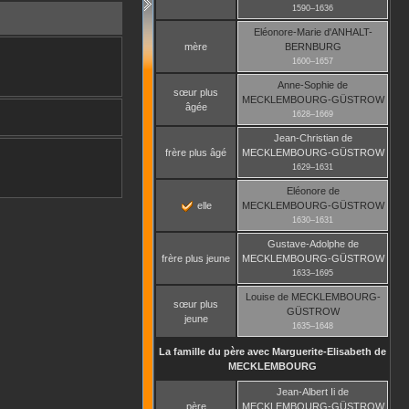
1590
–
1636
Eléonore-Marie
d'ANHALT-
mère
BERNBURG
1600
–
1657
Anne-Sophie
de
sœur plus
MECKLEMBOURG-GÜSTROW
âgée
1628
–
1669
Jean-Christian
de
frère plus âgé
MECKLEMBOURG-GÜSTROW
1629
–
1631
Eléonore
de
elle
MECKLEMBOURG-GÜSTROW
1630
–
1631
Gustave-Adolphe
de
frère plus jeune
MECKLEMBOURG-GÜSTROW
1633
–
1695
Louise
de MECKLEMBOURG-
sœur plus
GÜSTROW
jeune
1635
–
1648
La famille du père avec
Marguerite-Elisabeth
de
MECKLEMBOURG
Jean-Albert Ii
de
père
MECKLEMBOURG-GÜSTROW