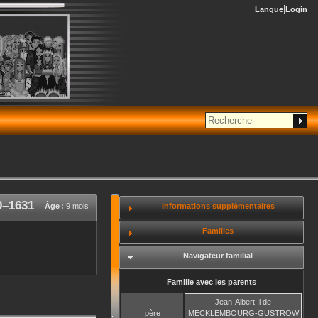
Langue
Login
0
–
1631
Informations supplémentaires
Âge :
9 mois
Familles
Navigateur familial
Famille avec les parents
Jean-Albert Ii
de
père
MECKLEMBOURG-GÜSTROW