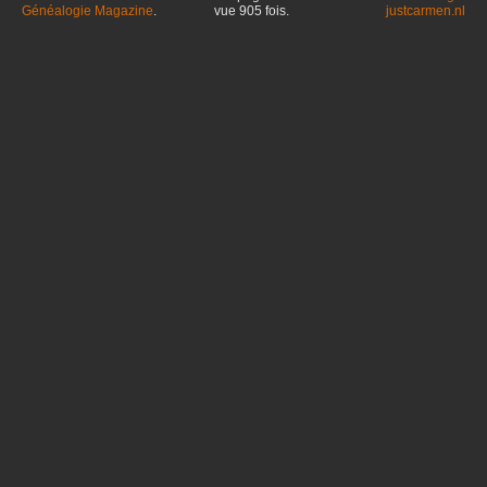
Généalogie Magazine
.
vue
905
fois.
justcarmen.nl