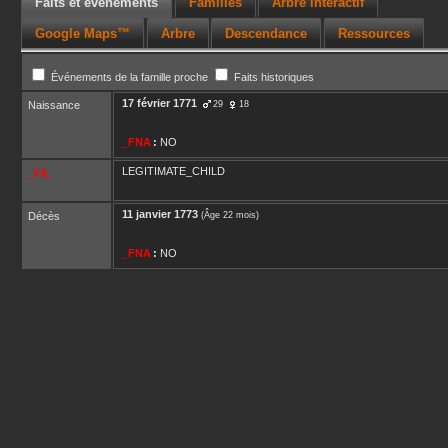
Faits et événements
Familles
Arbre interactif
Google Maps™
Arbre
Descendance
Ressources
Événements de la famille proche
Faits historiques
17 février 1771
Naissance
29
18
_FNA
:
NO
LEGITIMATE_CHILD
_FIL
11 janvier 1773
Décès
(Âge 22 mois)
_FNA
:
NO