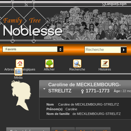
Langue
Login
Noblesse
Favoris
Arbres généalogiques
Afficher
Recherche
Histoires
Média
Caroline
de MECKLEMBOURG-
STRELITZ
1771
–
1773
Âge :
22 mo
Nom
Caroline
de MECKLEMBOURG-STRELITZ
Prénom(s)
Caroline
Nom de famille
de MECKLEMBOURG-STRELITZ