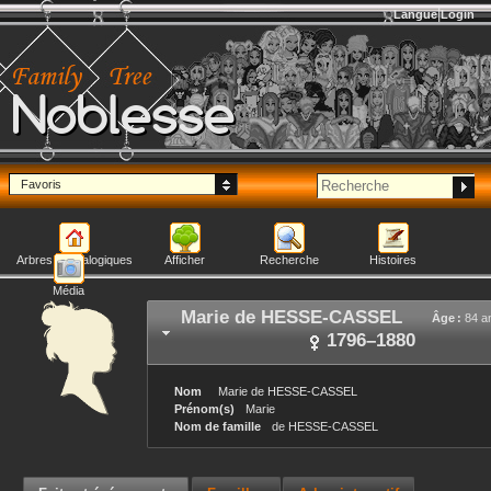
Langue
Login
Noblesse
Favoris
Arbres généalogiques
Afficher
Recherche
Histoires
Média
Marie
de HESSE-CASSEL
Âge :
84 a
1796
–
1880
Nom
Marie
de HESSE-CASSEL
Prénom(s)
Marie
Nom de famille
de HESSE-CASSEL