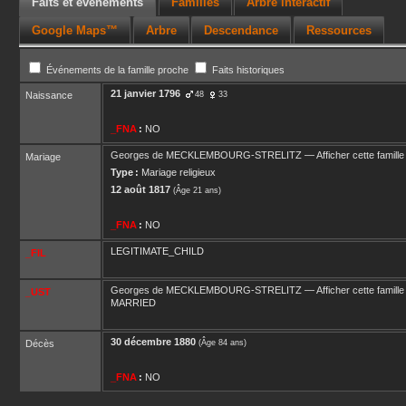
Faits et événements
Familles
Arbre interactif
Google Maps™
Arbre
Descendance
Ressources
Événements de la famille proche
Faits historiques
21 janvier 1796
Naissance
48
33
_FNA
:
NO
Georges
de MECKLEMBOURG-STRELITZ
—
Afficher cette famille
Mariage
Type :
Mariage religieux
12 août 1817
(Âge 21 ans)
_FNA
:
NO
LEGITIMATE_CHILD
_FIL
Georges
de MECKLEMBOURG-STRELITZ
—
Afficher cette famille
_UST
MARRIED
30 décembre 1880
Décès
(Âge 84 ans)
_FNA
:
NO