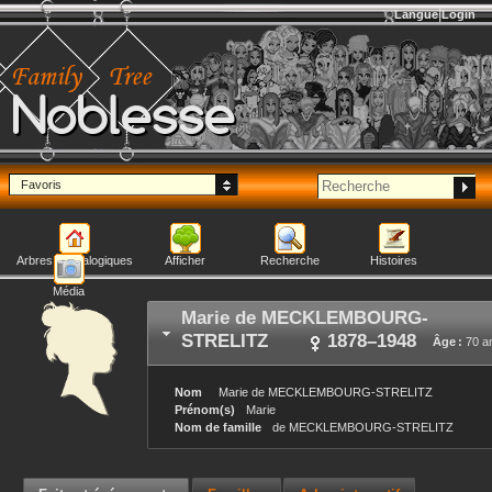
Langue
Login
Noblesse
Favoris
Arbres généalogiques
Afficher
Recherche
Histoires
Média
Marie
de MECKLEMBOURG-
STRELITZ
1878
–
1948
Âge :
70 a
Nom
Marie
de MECKLEMBOURG-STRELITZ
Prénom(s)
Marie
Nom de famille
de MECKLEMBOURG-STRELITZ