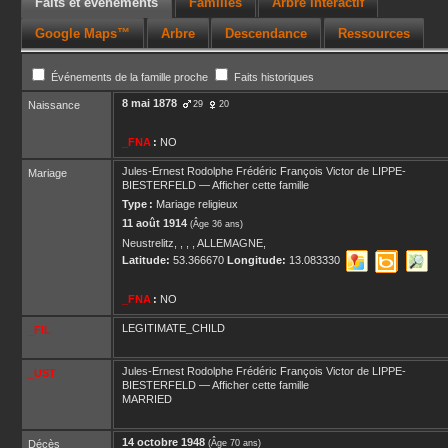
Faits et événements
Familles
Arbre interactif
Google Maps™
Arbre
Descendance
Ressources
Événements de la famille proche
Faits historiques
8 mai 1878
Naissance
29
20
_FNA
:
NO
Jules-Ernest Rodolphe Frédéric François Victor
de LIPPE-
Mariage
BIESTERFELD
—
Afficher cette famille
Type :
Mariage religieux
11 août 1914
(Âge 36 ans)
Neustrelitz, , , , ALLEMAGNE,
Latitude:
53.366670
Longitude:
13.083330
_FNA
:
NO
LEGITIMATE_CHILD
_FIL
Jules-Ernest Rodolphe Frédéric François Victor
de LIPPE-
_UST
BIESTERFELD
—
Afficher cette famille
MARRIED
14 octobre 1948
Décès
(Âge 70 ans)