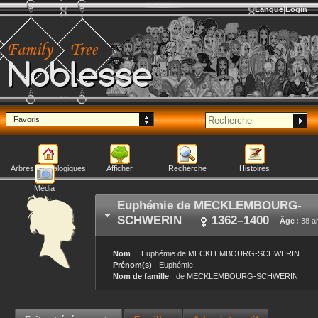
Langue
Login
Noblesse
Favoris
Arbres généalogiques
Afficher
Recherche
Histoires
Média
Euphémie
de MECKLEMBOURG-
SCHWERIN
1362
–
1400
Âge :
38 a
Nom
Euphémie
de MECKLEMBOURG-SCHWERIN
Prénom(s)
Euphémie
Nom de famille
de MECKLEMBOURG-SCHWERIN