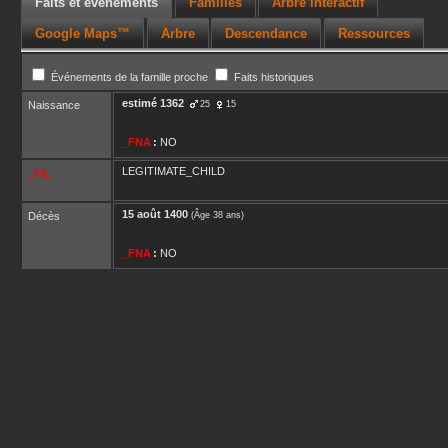
Faits et événements
Familles
Arbre interactif
Google Maps™
Arbre
Descendance
Ressources
Événements de la famille proche
Faits historiques
estimé
1362
Naissance
25
15
_FNA
:
NO
LEGITIMATE_CHILD
_FIL
15 août 1400
Décès
(Âge 38 ans)
_FNA
:
NO