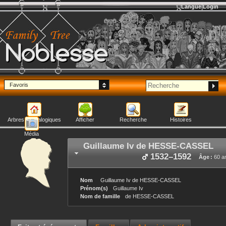
Langue
Login
Noblesse
Favoris
Arbres généalogiques
Afficher
Recherche
Histoires
Média
Guillaume Iv
de HESSE-CASSEL
1532
–
1592
Âge :
60 a
Nom
Guillaume Iv
de HESSE-CASSEL
Prénom(s)
Guillaume Iv
Nom de famille
de HESSE-CASSEL