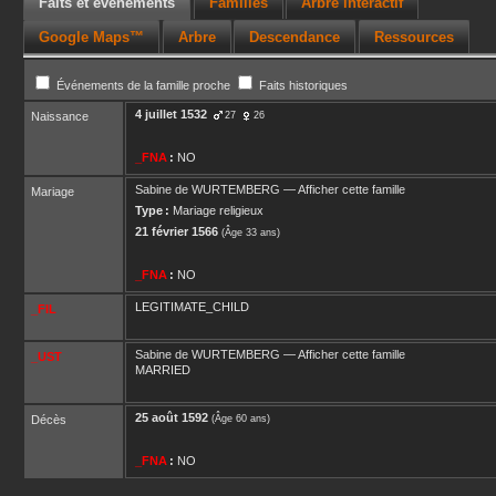
Faits et événements
Familles
Arbre interactif
Google Maps™
Arbre
Descendance
Ressources
Événements de la famille proche
Faits historiques
4 juillet 1532
Naissance
27
26
_FNA
:
NO
Sabine
de WURTEMBERG
—
Afficher cette famille
Mariage
Type :
Mariage religieux
21 février 1566
(Âge 33 ans)
_FNA
:
NO
LEGITIMATE_CHILD
_FIL
Sabine
de WURTEMBERG
—
Afficher cette famille
_UST
MARRIED
25 août 1592
Décès
(Âge 60 ans)
_FNA
:
NO