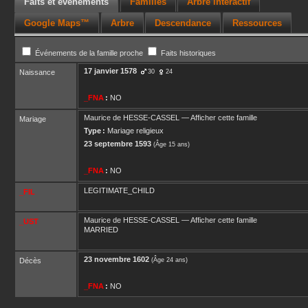
Faits et événements
Familles
Arbre interactif
Google Maps™
Arbre
Descendance
Ressources
Événements de la famille proche
Faits historiques
17 janvier 1578
Naissance
30
24
_FNA
:
NO
Maurice
de HESSE-CASSEL
—
Afficher cette famille
Mariage
Type :
Mariage religieux
23 septembre 1593
(Âge 15 ans)
_FNA
:
NO
LEGITIMATE_CHILD
_FIL
Maurice
de HESSE-CASSEL
—
Afficher cette famille
_UST
MARRIED
23 novembre 1602
Décès
(Âge 24 ans)
_FNA
:
NO