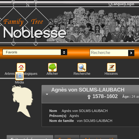
Langue
Login
Noblesse
Favoris
Arbres généalogiques
Afficher
Recherche
Histoires
Média
Agnès
von SOLMS-LAUBACH
1578
–
1602
Âge :
24 a
Nom
Agnès
von SOLMS-LAUBACH
Prénom(s)
Agnès
Nom de famille
von SOLMS-LAUBACH