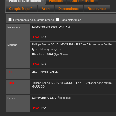
Faits et événements
Familles
Arbre interactif
Google Maps™
Arbre
Descendance
Ressources
Événements de la famille proche
Faits historiques
12 septembre 1615
Naissance
43
28
_FNA
:
NO
Philippe 1er
de SCHAUMBOURG-LIPPE
—
Afficher cette famille
Mariage
Type :
Mariage religieux
18 octobre 1644
(Âge 29 ans)
_FNA
:
NO
LEGITIMATE_CHILD
_FIL
Philippe 1er
de SCHAUMBOURG-LIPPE
—
Afficher cette famille
_UST
MARRIED
22 novembre 1670
Décès
(Âge 55 ans)
_FNA
:
NO