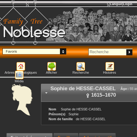
Langue
Login
Noblesse
Favoris
Arbres généalogiques
Afficher
Recherche
Histoires
Média
Sophie
de HESSE-CASSEL
Âge :
55 a
1615
–
1670
Nom
Sophie
de HESSE-CASSEL
Prénom(s)
Sophie
Nom de famille
de HESSE-CASSEL