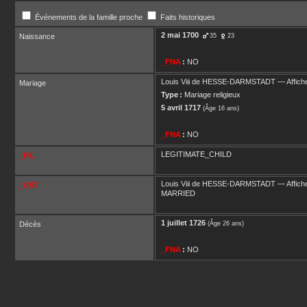
Événements de la famille proche
Faits historiques
2 mai 1700
Naissance
35
23
_FNA
:
NO
Louis Viii
de HESSE-DARMSTADT
—
Affich
Mariage
Type :
Mariage religieux
5 avril 1717
(Âge 16 ans)
_FNA
:
NO
LEGITIMATE_CHILD
_FIL
Louis Viii
de HESSE-DARMSTADT
—
Affich
_UST
MARRIED
1 juillet 1726
Décès
(Âge 26 ans)
_FNA
:
NO