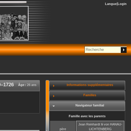
Langue
Login
0
–
1726
Informations supplémentaires
Âge :
26 ans
Familles
Navigateur familial
Famille avec les parents
Jean Reinhardt Iii
von HANAU-
père
LICHTENBERG