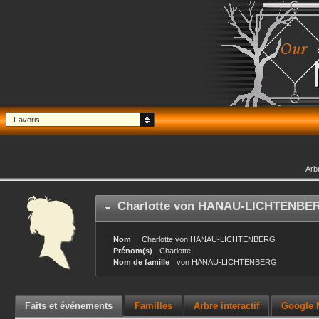
Favoris
Arb
Charlotte
von HANAU-LICHTENBE
Nom
Charlotte
von HANAU-LICHTENBERG
Prénom(s)
Charlotte
Nom de famille
von HANAU-LICHTENBERG
Faits et événements
Familles
Arbre interactif
Google