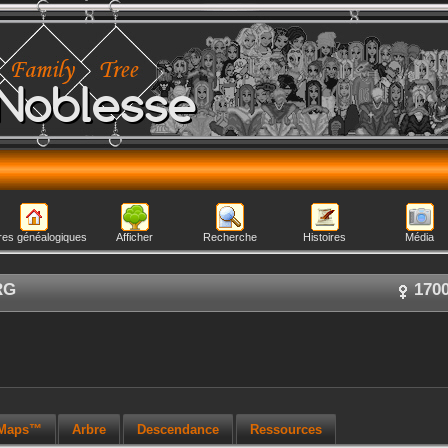
Noblesse
res généalogiques
Afficher
Recherche
Histoires
Média
RG
170
 Maps™
Arbre
Descendance
Ressources