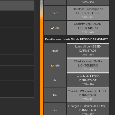
1665
–
1736
Dorothée-Frédérique
de
mère
HOHENZOLLERN
1676
–
1731
Charlotte
von HANAU-
elle
LICHTENBERG
1700
–
1726
Famille avec
Louis Viii
de HESSE-DARMSTADT
Louis Viii
de HESSE-
mari
DARMSTADT
1691
–
1768
Charlotte
von HANAU-
elle
LICHTENBERG
1700
–
1726
Louis Ix
de HESSE-
fils
DARMSTADT
1719
–
1790
Charlotte-Wilhelmine
de HESSE-
fille
DARMSTADT
1720
–
1721
Georges-Guillaume
de HESSE-
fils
DARMSTADT
1722
–
1782