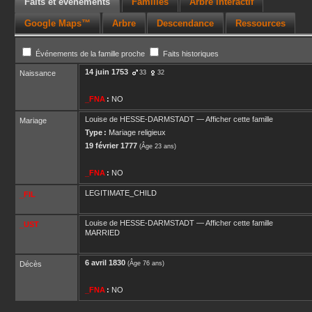
Faits et événements
Familles
Arbre interactif
Google Maps™
Arbre
Descendance
Ressources
Événements de la famille proche
Faits historiques
14 juin 1753
Naissance
33
32
_FNA
:
NO
Louise
de HESSE-DARMSTADT
—
Afficher cette famille
Mariage
Type :
Mariage religieux
19 février 1777
(Âge 23 ans)
_FNA
:
NO
LEGITIMATE_CHILD
_FIL
Louise
de HESSE-DARMSTADT
—
Afficher cette famille
_UST
MARRIED
6 avril 1830
Décès
(Âge 76 ans)
_FNA
:
NO