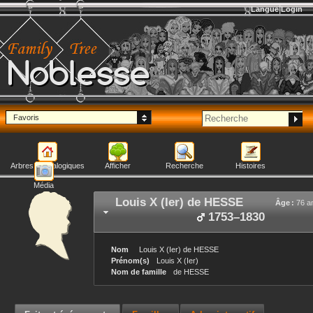
Langue
Login
Noblesse
Favoris
Arbres généalogiques
Afficher
Recherche
Histoires
Média
Louis X (Ier)
de HESSE
Âge :
76 a
1753
–
1830
Nom
Louis X (Ier)
de HESSE
Prénom(s)
Louis X (Ier)
Nom de famille
de HESSE