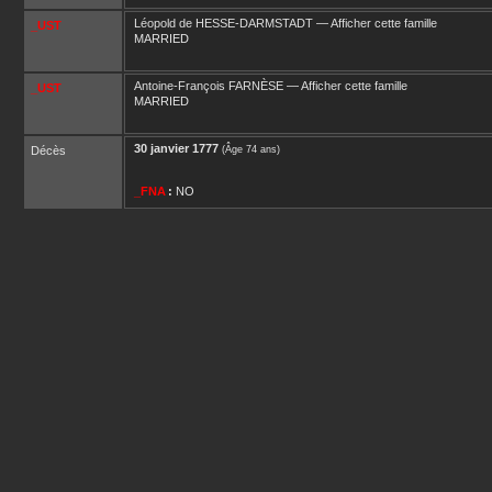
Léopold
de HESSE-DARMSTADT
—
Afficher cette famille
_UST
MARRIED
Antoine-François
FARNÈSE
—
Afficher cette famille
_UST
MARRIED
30 janvier 1777
Décès
(Âge 74 ans)
_FNA
:
NO