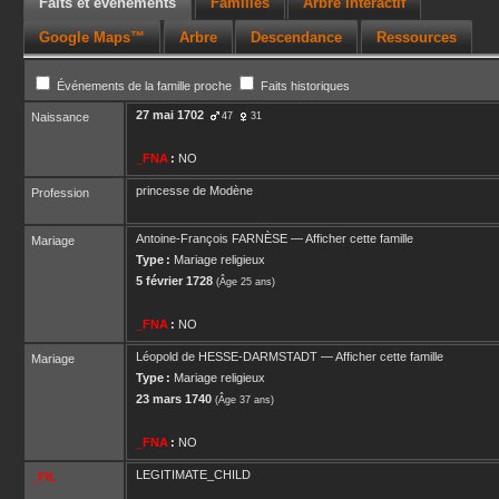
Faits et événements
Familles
Arbre interactif
Google Maps™
Arbre
Descendance
Ressources
Événements de la famille proche
Faits historiques
27 mai 1702
Naissance
47
31
_FNA
:
NO
princesse de Modène
Profession
Antoine-François
FARNÈSE
—
Afficher cette famille
Mariage
Type :
Mariage religieux
5 février 1728
(Âge 25 ans)
_FNA
:
NO
Léopold
de HESSE-DARMSTADT
—
Afficher cette famille
Mariage
Type :
Mariage religieux
23 mars 1740
(Âge 37 ans)
_FNA
:
NO
LEGITIMATE_CHILD
_FIL