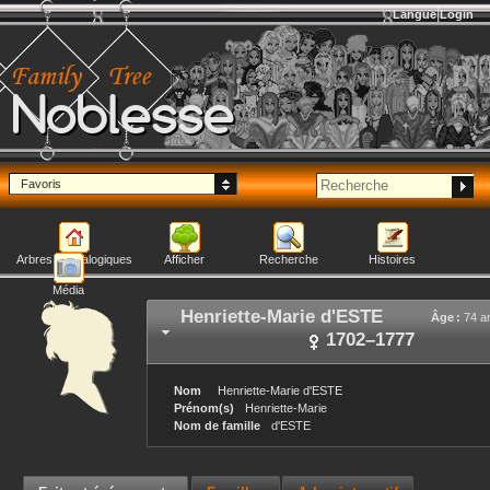
Langue
Login
Noblesse
Favoris
Arbres généalogiques
Afficher
Recherche
Histoires
Média
Henriette-Marie
d'ESTE
Âge :
74 a
1702
–
1777
Nom
Henriette-Marie
d'ESTE
Prénom(s)
Henriette-Marie
Nom de famille
d'ESTE