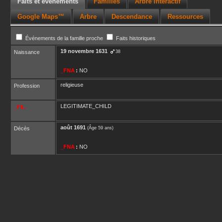
Faits et événements
Familles
Arbre interactif
Google Maps™
Arbre
Descendance
Ressources
Événements de la famille proche
Faits historiques
19 novembre 1631
Naissance
38
_FNA
:
NO
religieuse
Profession
LEGITIMATE_CHILD
_FIL
août 1691
Décès
(Âge 59 ans)
_FNA
:
NO