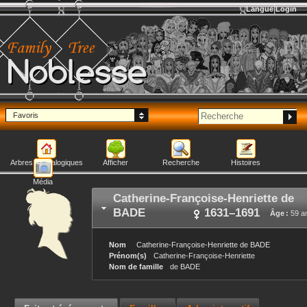
Langue
Login
Noblesse
Favoris
Arbres généalogiques
Afficher
Recherche
Histoires
Média
Catherine-Françoise-Henriette
de
BADE
1631
–
1691
Âge :
59 a
Nom
Catherine-Françoise-Henriette
de BADE
Prénom(s)
Catherine-Françoise-Henriette
Nom de famille
de BADE