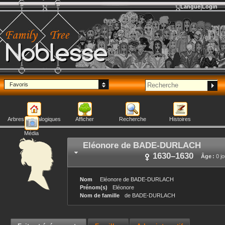
Langue
Login
Noblesse
Favoris
Arbres généalogiques
Afficher
Recherche
Histoires
Média
Eléonore
de BADE-DURLACH
1630
–
1630
Âge :
0 jo
Nom
Eléonore
de BADE-DURLACH
Prénom(s)
Eléonore
Nom de famille
de BADE-DURLACH