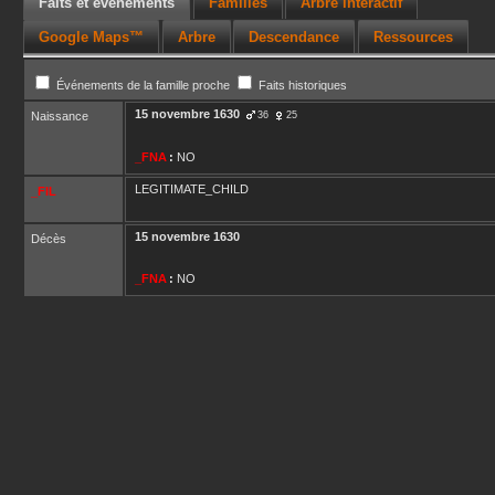
Faits et événements
Familles
Arbre interactif
Google Maps™
Arbre
Descendance
Ressources
Événements de la famille proche
Faits historiques
15 novembre 1630
Naissance
36
25
_FNA
:
NO
LEGITIMATE_CHILD
_FIL
15 novembre 1630
Décès
_FNA
:
NO