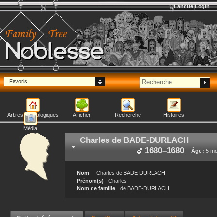
Langue
Login
Noblesse
Favoris
Arbres généalogiques
Afficher
Recherche
Histoires
Média
Charles
de BADE-DURLACH
1680
–
1680
Âge :
5 mo
Nom
Charles
de BADE-DURLACH
Prénom(s)
Charles
Nom de famille
de BADE-DURLACH