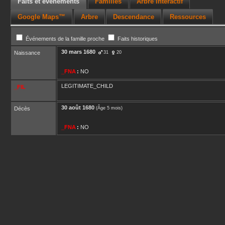
Faits et événements
Familles
Arbre interactif
Google Maps™
Arbre
Descendance
Ressources
Événements de la famille proche
Faits historiques
30 mars 1680
Naissance
31
20
_FNA
:
NO
LEGITIMATE_CHILD
_FIL
30 août 1680
Décès
(Âge 5 mois)
_FNA
:
NO