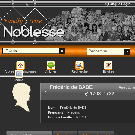
Langue
Login
Noblesse
Favoris
Arbres généalogiques
Afficher
Recherche
Histoires
Média
Frédéric
de BADE
Âge :
28 a
1703
–
1732
Nom
Frédéric
de BADE
Prénom(s)
Frédéric
Nom de famille
de BADE