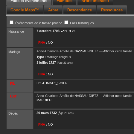
Faits et événements
Familles
Arbre interactif
Google Maps™
Arbre
Descendance
Ressources
Événements de la famille proche
Faits historiques
7 octobre 1703
Naissance
24
25
_FNA
:
NO
Anne-Charlotte-Amélie
de NASSAU-DIETZ
—
Afficher cette famille
Mariage
Type :
Mariage religieux
3 juillet 1727
(Âge 23 ans)
_FNA
:
NO
LEGITIMATE_CHILD
_FIL
Anne-Charlotte-Amélie
de NASSAU-DIETZ
—
Afficher cette famille
_UST
MARRIED
26 mars 1732
Décès
(Âge 28 ans)
_FNA
:
NO