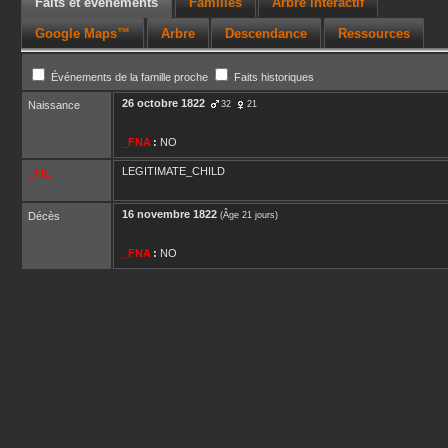
Faits et événements
Familles
Arbre interactif
Google Maps™
Arbre
Descendance
Ressources
Événements de la famille proche
Faits historiques
26 octobre 1822
Naissance
32
21
_FNA
:
NO
LEGITIMATE_CHILD
_FIL
16 novembre 1822
Décès
(Âge 21 jours)
_FNA
:
NO