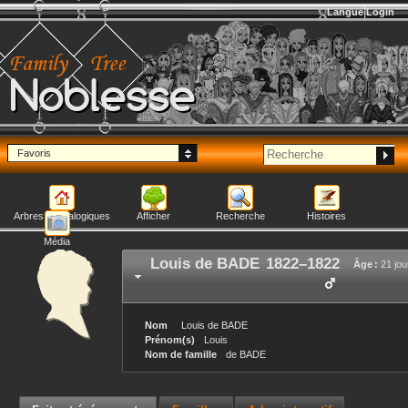
Langue
Login
Noblesse
Favoris
Arbres généalogiques
Afficher
Recherche
Histoires
Média
Louis
de BADE
1822
–
1822
Âge :
21 jou
Nom
Louis
de BADE
Prénom(s)
Louis
Nom de famille
de BADE