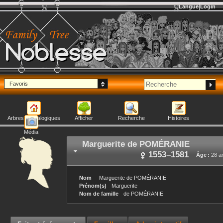
Langue
Login
Noblesse
Favoris
Arbres généalogiques
Afficher
Recherche
Histoires
Média
Marguerite
de POMÉRANIE
1553
–
1581
Âge :
28 a
Nom
Marguerite
de POMÉRANIE
Prénom(s)
Marguerite
Nom de famille
de POMÉRANIE