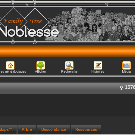
Noblesse
res généalogiques
Afficher
Recherche
Histoires
Média
157
 Maps™
Arbre
Descendance
Ressources