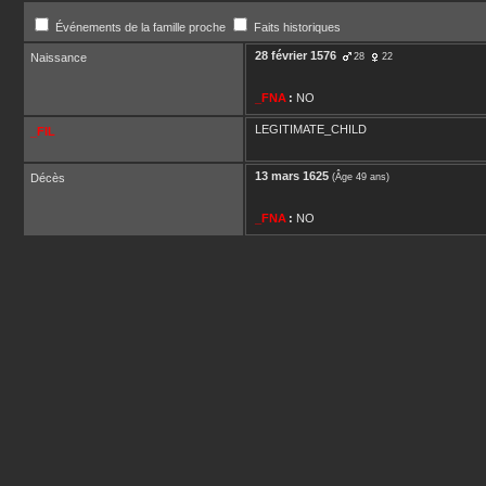
Événements de la famille proche
Faits historiques
28 février 1576
Naissance
28
22
_FNA
:
NO
LEGITIMATE_CHILD
_FIL
13 mars 1625
Décès
(Âge 49 ans)
_FNA
:
NO