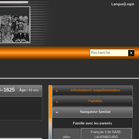
Langue
Login
6
–
1625
Informations supplémentaires
Âge :
49 ans
Familles
Navigateur familial
Famille avec les parents
François Ii
de SAXE-
père
LAUENBOURG