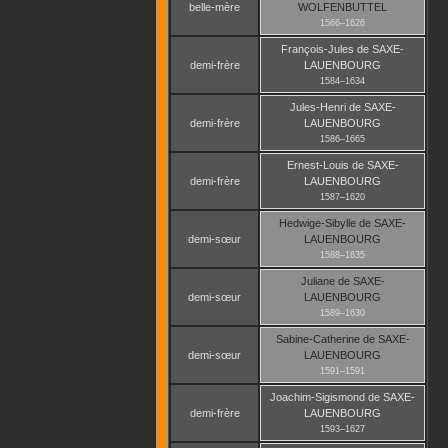
belle-mère
WOLFENBUTTEL
1566
–
1626
François-Jules
de SAXE-
demi-frère
LAUENBOURG
1584
–
1634
Jules-Henri
de SAXE-
demi-frère
LAUENBOURG
1586
–
1665
Ernest-Louis
de SAXE-
demi-frère
LAUENBOURG
1587
–
1620
Hedwige-Sibylle
de SAXE-
demi-sœur
LAUENBOURG
1588
–
1635
Juliane
de SAXE-
demi-sœur
LAUENBOURG
1589
–
1630
Sabine-Catherine
de SAXE-
demi-sœur
LAUENBOURG
1591
–
1591
Joachim-Sigismond
de SAXE-
demi-frère
LAUENBOURG
1593
–
1627