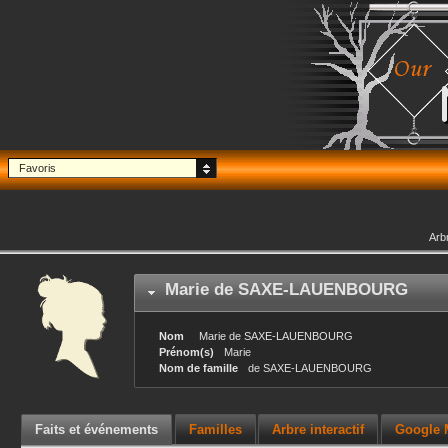
Favoris
Arb
Marie
de SAXE-LAUENBOURG
Nom
Marie
de SAXE-LAUENBOURG
Prénom(s)
Marie
Nom de famille
de SAXE-LAUENBOURG
Faits et événements
Familles
Arbre interactif
Google