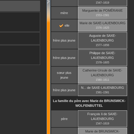
1547
–
1619
Marguerite
de POMÉRANIE
mère
1553
–
1581
Marie
de SAXE-LAUENBOURG
elle
1576
–
1625
Auguste
de SAXE-
frère plus jeune
LAUENBOURG
1577
–
1656
Philippe
de SAXE-
frère plus jeune
LAUENBOURG
1578
–
1605
Catherine-Ursule
de SAXE-
sœur plus
LAUENBOURG
jeune
1580
–
1611
N...
de SAXE-LAUENBOURG
frère plus jeune
1581
–
1581
La famille du père avec
Marie
de BRUNSWICK-
WOLFENBUTTEL
François Ii
de SAXE-
père
LAUENBOURG
1547
–
1619
Marie
de BRUNSWICK-