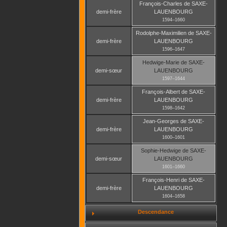
François-Charles
de SAXE-
demi-frère
LAUENBOURG
1594
–
1660
Rodolphe-Maximilien
de SAXE-
demi-frère
LAUENBOURG
1596
–
1647
Hedwige-Marie
de SAXE-
demi-sœur
LAUENBOURG
1597
–
1644
François-Albert
de SAXE-
demi-frère
LAUENBOURG
1598
–
1642
Jean-Georges
de SAXE-
demi-frère
LAUENBOURG
1600
–
1601
Sophie-Hedwige
de SAXE-
demi-sœur
LAUENBOURG
1601
–
1660
François-Henri
de SAXE-
demi-frère
LAUENBOURG
1604
–
1658
Descendance