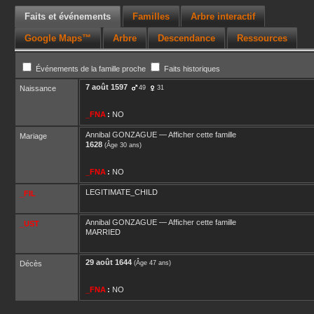
Faits et événements
Familles
Arbre interactif
Google Maps™
Arbre
Descendance
Ressources
Événements de la famille proche
Faits historiques
7 août 1597
Naissance
49
31
_FNA
:
NO
Annibal
GONZAGUE
—
Afficher cette famille
Mariage
1628
(Âge 30 ans)
_FNA
:
NO
LEGITIMATE_CHILD
_FIL
Annibal
GONZAGUE
—
Afficher cette famille
_UST
MARRIED
29 août 1644
Décès
(Âge 47 ans)
_FNA
:
NO