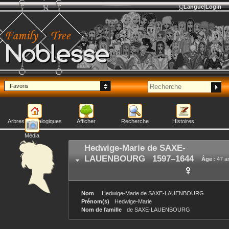
Langue
Login
Noblesse
Favoris
Arbres généalogiques
Afficher
Recherche
Histoires
Média
Hedwige-Marie
de SAXE-
LAUENBOURG
1597
–
1644
Âge :
47 a
Nom
Hedwige-Marie
de SAXE-LAUENBOURG
Prénom(s)
Hedwige-Marie
Nom de famille
de SAXE-LAUENBOURG