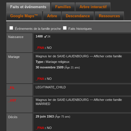
Faits et événements
Familles
Arbre interactif
Google Maps™
Arbre
Descendance
Ressources
Événements de la famille proche
Faits historiques
1488
Naissance
24
_FNA
:
NO
Magnus Ier
de SAXE-LAUENBOURG
—
Afficher cette famille
Mariage
Type :
Mariage religieux
30 novembre 1509
(Âge 21 ans)
_FNA
:
NO
LEGITIMATE_CHILD
_FIL
Magnus Ier
de SAXE-LAUENBOURG
—
Afficher cette famille
_UST
MARRIED
29 juin 1563
Décès
(Âge 75 ans)
_FNA
:
NO