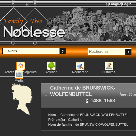
Langue
Login
Noblesse
Favoris
Arbres généalogiques
Afficher
Recherche
Histoires
Média
Catherine
de BRUNSWICK-
WOLFENBUTTEL
Âge :
75 a
1488
–
1563
Nom
Catherine
de BRUNSWICK-WOLFENBUTTEL
Prénom(s)
Catherine
Nom de famille
de BRUNSWICK-WOLFENBUTTEL