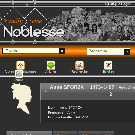
Langue
Login
Noblesse
Favoris
Arbres généalogiques
Afficher
Recherche
Histoires
Média
Anne
SFORZA
1473
–
1497
Âge :
24 a
Nom
Anne
SFORZA
Prénom(s)
Anne
Nom de famille
SFORZA