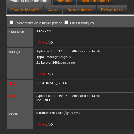
Faits et événements
Familles
Arbre interactif
Google Maps™
Arbre
Descendance
Ressources
Événements de la famille proche
Faits historiques
1473
Naissance
28
_FNA
:
NO
Alphonse 1er
d'ESTE
—
Afficher cette famille
Mariage
Type :
Mariage religieux
21 janvier 1491
(Âge 18 ans)
_FNA
:
NO
LEGITIMATE_CHILD
_FIL
Alphonse 1er
d'ESTE
—
Afficher cette famille
_UST
MARRIED
9 décembre 1497
Décès
(Âge 24 ans)
_FNA
:
NO