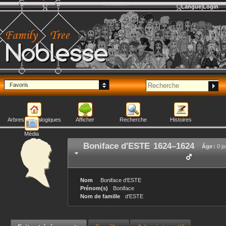
Langue
Login
Noblesse
Favoris
Arbres généalogiques
Afficher
Recherche
Histoires
Média
Boniface
d'ESTE
1624
–
1624
Âge :
0 jo
Nom
Boniface
d'ESTE
Prénom(s)
Boniface
Nom de famille
d'ESTE