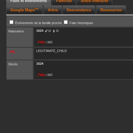
Faits et événements
Familles
Arbre interactif
Google Maps™
Arbre
Descendance
Ressources
Événements de la famille proche
Faits historiques
1624
Naissance
32
32
_FNA
:
NO
LEGITIMATE_CHILD
_FIL
1624
Décès
_FNA
:
NO