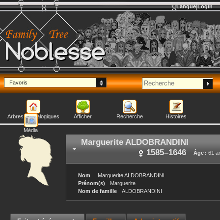
Langue
Login
Noblesse
Favoris
Arbres généalogiques
Afficher
Recherche
Histoires
Média
Marguerite
ALDOBRANDINI
1585
–
1646
Âge :
61 a
Nom
Marguerite
ALDOBRANDINI
Prénom(s)
Marguerite
Nom de famille
ALDOBRANDINI