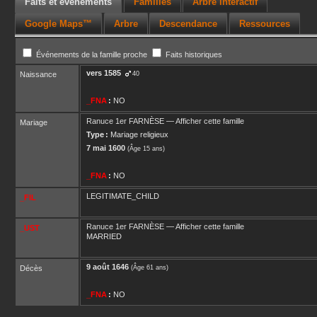
Faits et événements
Familles
Arbre interactif
Google Maps™
Arbre
Descendance
Ressources
Événements de la famille proche
Faits historiques
vers
1585
Naissance
40
_FNA
:
NO
Ranuce 1er
FARNÈSE
—
Afficher cette famille
Mariage
Type :
Mariage religieux
7 mai 1600
(Âge 15 ans)
_FNA
:
NO
LEGITIMATE_CHILD
_FIL
Ranuce 1er
FARNÈSE
—
Afficher cette famille
_UST
MARRIED
9 août 1646
Décès
(Âge 61 ans)
_FNA
:
NO