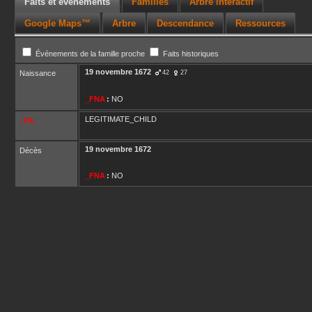
Faits et événements
Familles
Arbre interactif
Google Maps™
Arbre
Descendance
Ressources
Événements de la famille proche
Faits historiques
19 novembre 1672
Naissance
42
27
_FNA
:
NO
LEGITIMATE_CHILD
_FIL
19 novembre 1672
Décès
_FNA
:
NO