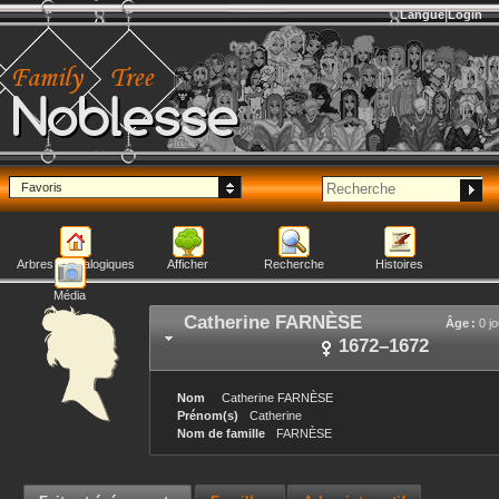
Langue
Login
Noblesse
Favoris
Arbres généalogiques
Afficher
Recherche
Histoires
Média
Catherine
FARNÈSE
Âge :
0 jo
1672
–
1672
Nom
Catherine
FARNÈSE
Prénom(s)
Catherine
Nom de famille
FARNÈSE