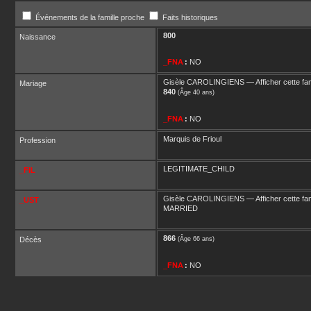
Événements de la famille proche
Faits historiques
800
Naissance
_FNA
:
NO
Gisèle
CAROLINGIENS
—
Afficher cette fam
Mariage
840
(Âge 40 ans)
_FNA
:
NO
Marquis de Frioul
Profession
LEGITIMATE_CHILD
_FIL
Gisèle
CAROLINGIENS
—
Afficher cette fam
_UST
MARRIED
866
Décès
(Âge 66 ans)
_FNA
:
NO