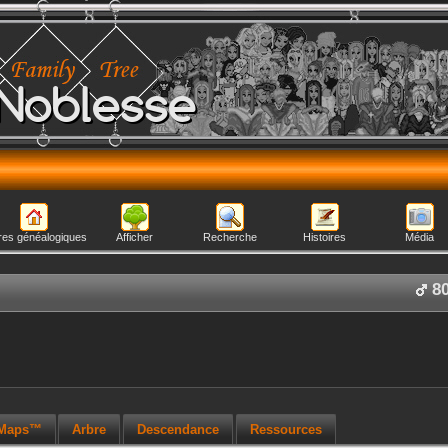
Noblesse
res généalogiques
Afficher
Recherche
Histoires
Média
8
 Maps™
Arbre
Descendance
Ressources