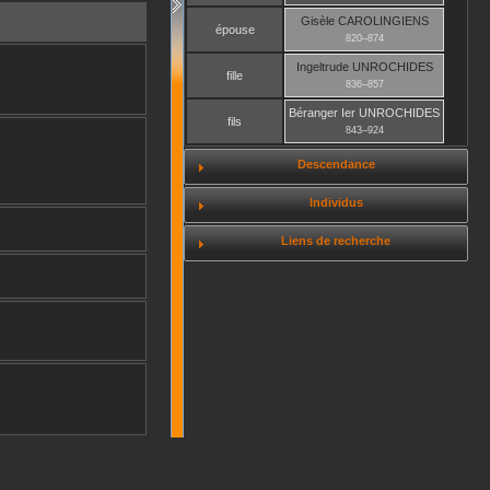
Gisèle
CAROLINGIENS
épouse
820
–
874
Ingeltrude
UNROCHIDES
fille
836
–
857
Béranger Ier
UNROCHIDES
fils
843
–
924
Descendance
Individus
Liens de recherche