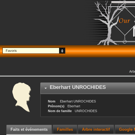
Favoris
Arb
Eberhart
UNROCHIDES
Nom
Eberhart
UNROCHIDES
Prénom(s)
Eberhart
Nom de famille
UNROCHIDES
Faits et événements
Familles
Arbre interactif
Google