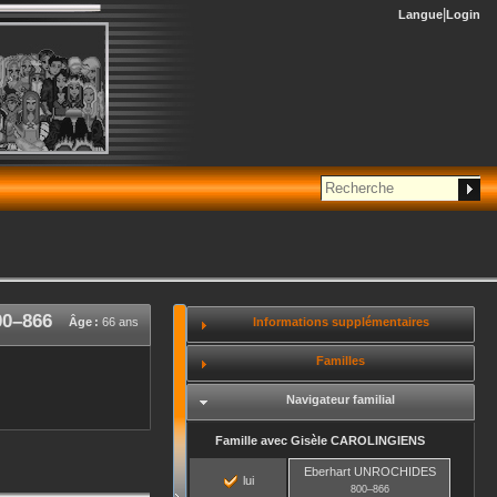
Langue
Login
00
–
866
Informations supplémentaires
Âge :
66 ans
Familles
Navigateur familial
Famille avec
Gisèle
CAROLINGIENS
Eberhart
UNROCHIDES
lui
800
–
866