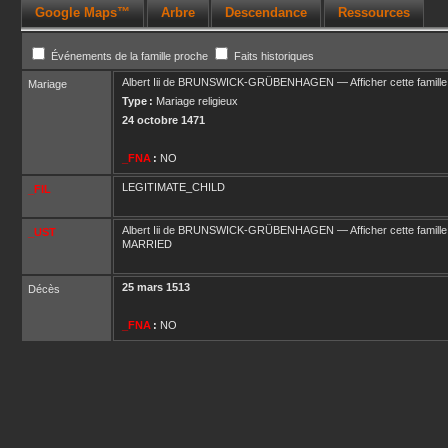
Google Maps™
Arbre
Descendance
Ressources
Événements de la famille proche
Faits historiques
Albert Iii
de BRUNSWICK-GRÜBENHAGEN
—
Afficher cette famille
Mariage
Type :
Mariage religieux
24 octobre 1471
_FNA
:
NO
LEGITIMATE_CHILD
_FIL
Albert Iii
de BRUNSWICK-GRÜBENHAGEN
—
Afficher cette famille
_UST
MARRIED
25 mars 1513
Décès
_FNA
:
NO