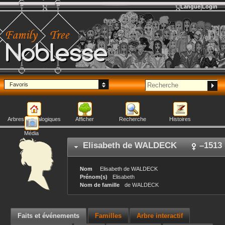
Langue
Login
Noblesse
Favoris
Arbres généalogiques
Afficher
Recherche
Histoires
Média
Elisabeth
de WALDECK
–
1513
Nom
Elisabeth
de WALDECK
Prénom(s)
Elisabeth
Nom de famille
de WALDECK
Faits et événements
Familles
Arbre interactif