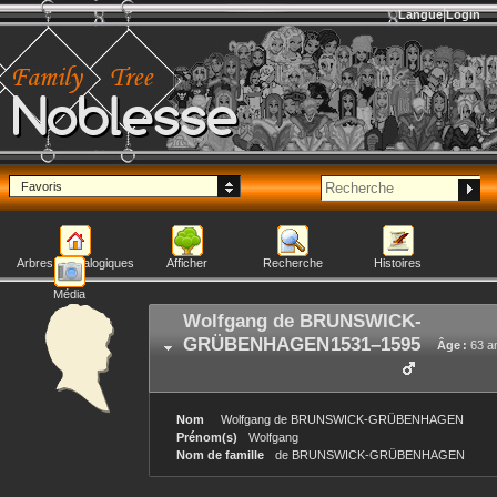
Langue
Login
Noblesse
Favoris
Arbres généalogiques
Afficher
Recherche
Histoires
Média
Wolfgang
de BRUNSWICK-
GRÜBENHAGEN
1531
–
1595
Âge :
63 a
Nom
Wolfgang
de BRUNSWICK-GRÜBENHAGEN
Prénom(s)
Wolfgang
Nom de famille
de BRUNSWICK-GRÜBENHAGEN