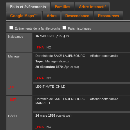
Faits et événements
Familles
Arbre interactif
Google Maps™
Arbre
Descendance
Ressources
Événements de la famille proche
Faits historiques
16 avril 1531
Naissance
55
29
_FNA
:
NO
Dorothée
de SAXE-LAUENBOURG
—
Afficher cette famille
Mariage
Type :
Mariage religieux
20 décembre 1570
(Âge 39 ans)
_FNA
:
NO
LEGITIMATE_CHILD
_FIL
Dorothée
de SAXE-LAUENBOURG
—
Afficher cette famille
_UST
MARRIED
14 mars 1595
Décès
(Âge 63 ans)
_FNA
:
NO