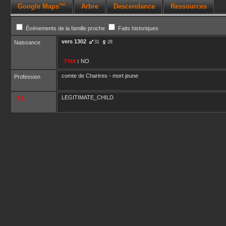
Google Maps™
Arbre
Descendance
Ressources
Événements de la famille proche
Faits historiques
vers
1302
Naissance
31
28
_FNA
:
NO
comte de Chartres - mort jeune
Profession
LEGITIMATE_CHILD
_FIL