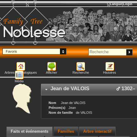
Langue
Login
Noblesse
Favoris
Arbres généalogiques
Afficher
Recherche
Histoires
Média
Jean
de VALOIS
1302
–
Nom
Jean
de VALOIS
Prénom(s)
Jean
Nom de famille
de VALOIS
Faits et événements
Familles
Arbre interactif