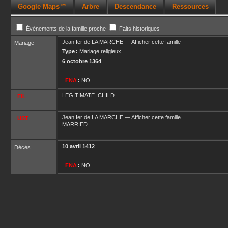
Google Maps™
Arbre
Descendance
Ressources
Événements de la famille proche
Faits historiques
Jean Ier
de LA MARCHE
—
Afficher cette famille
Mariage
Type :
Mariage religieux
6 octobre 1364
_FNA
:
NO
LEGITIMATE_CHILD
_FIL
Jean Ier
de LA MARCHE
—
Afficher cette famille
_UST
MARRIED
10 avril 1412
Décès
_FNA
:
NO