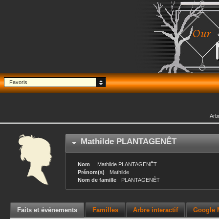
Favoris
Arb
Mathilde
PLANTAGENÊT
Nom
Mathilde
PLANTAGENÊT
Prénom(s)
Mathilde
Nom de famille
PLANTAGENÊT
Faits et événements
Familles
Arbre interactif
Google