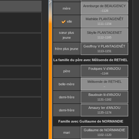
Arenburge
de BEAUGENCY
mère
–
1126
Mathilde
PLANTAGENÊT
elle
1111
–
1154
sœur plus
Sibylle
PLANTAGENET
jeune
1112
–
1165
Geoffroy V
PLANTAGENÊT
frère plus jeune
1113
–
1151
La famille du père avec
Mélisende
de RETHEL
Foulques V
d'ANJOU
père
–
1144
Mélisende
de RETHEL
belle-mère
–
Baudouin Iii
d'ANJOU
demi-frère
1131
–
1162
Amaury Ier
d'ANJOU
demi-frère
1135
–
1174
Famille avec
Guillaume
de NORMANDIE
Guillaume
de NORMANDIE
mari
1102
–
1120