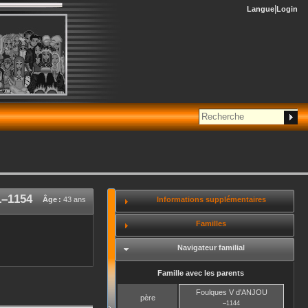
Langue
Login
1
–
1154
Informations supplémentaires
Âge :
43 ans
Familles
Navigateur familial
Famille avec les parents
Foulques V
d'ANJOU
père
–
1144