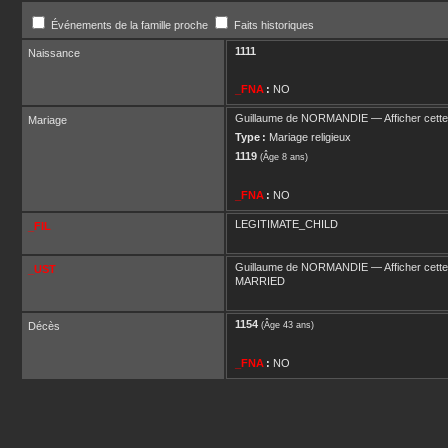
Événements de la famille proche
Faits historiques
1111
Naissance
_FNA
:
NO
Guillaume
de NORMANDIE
—
Afficher cette
Mariage
Type :
Mariage religieux
1119
(Âge 8 ans)
_FNA
:
NO
LEGITIMATE_CHILD
_FIL
Guillaume
de NORMANDIE
—
Afficher cette
_UST
MARRIED
1154
Décès
(Âge 43 ans)
_FNA
:
NO