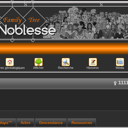
Noblesse
res généalogiques
Afficher
Recherche
Histoires
Média
111
 Maps™
Arbre
Descendance
Ressources