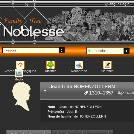
Langue
Login
Noblesse
Favoris
Arbres généalogiques
Afficher
Recherche
Histoires
Média
Jean Ii
de HOHENZOLLERN
1310
–
1357
Âge :
47 a
Nom
Jean Ii
de HOHENZOLLERN
Prénom(s)
Jean Ii
Nom de famille
de HOHENZOLLERN