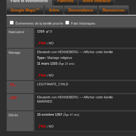
Faits et événements
Familles
Arbre interactif
Google Maps™
Arbre
Descendance
Ressources
Événements de la famille proche
Faits historiques
1310
Naissance
23
_FNA
:
NO
Elisabeth
von HENNEBERG
—
Afficher cette famille
Mariage
Type :
Mariage religieux
11 mars 1333
(Âge 23 ans)
_FNA
:
NO
LEGITIMATE_CHILD
_FIL
Elisabeth
von HENNEBERG
—
Afficher cette famille
_UST
MARRIED
15 octobre 1357
Décès
(Âge 47 ans)
_FNA
:
NO