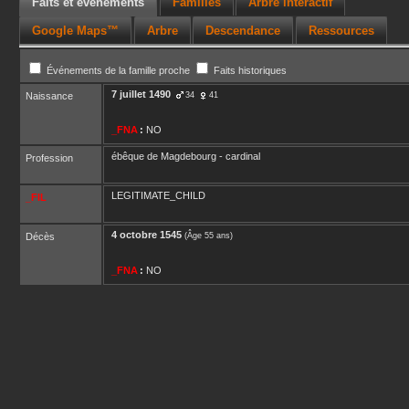
Faits et événements
Familles
Arbre interactif
Google Maps™
Arbre
Descendance
Ressources
Événements de la famille proche
Faits historiques
7 juillet 1490
Naissance
34
41
_FNA
:
NO
ébêque de Magdebourg - cardinal
Profession
LEGITIMATE_CHILD
_FIL
4 octobre 1545
Décès
(Âge 55 ans)
_FNA
:
NO