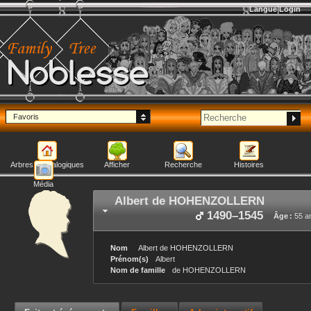
Langue
Login
Noblesse
Favoris
Arbres généalogiques
Afficher
Recherche
Histoires
Média
Albert
de HOHENZOLLERN
1490
–
1545
Âge :
55 a
Nom
Albert
de HOHENZOLLERN
Prénom(s)
Albert
Nom de famille
de HOHENZOLLERN