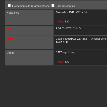
Événements de la famille proche
Faits historiques
9 octobre 1511
Naissance
27
26
_FNA
:
NO
LEGITIMATE_CHILD
_FIL
Jean Ii
d'ANHALT-ZERBST
—
Afficher cette
_UST
MARRIED
1577
Décès
(Âge 65 ans)
_FNA
:
NO