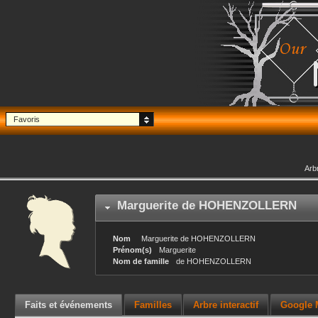
Favoris
Arb
Marguerite
de HOHENZOLLERN
Nom
Marguerite
de HOHENZOLLERN
Prénom(s)
Marguerite
Nom de famille
de HOHENZOLLERN
Faits et événements
Familles
Arbre interactif
Google