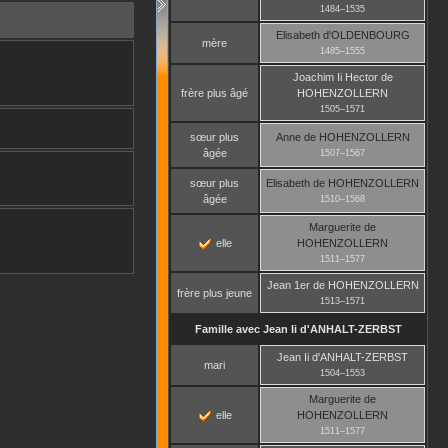
1484
–
1535
Elisabeth
d'OLDENBOURG
mère
1485
–
1555
Joachim Ii Hector
de
frère plus âgé
HOHENZOLLERN
1505
–
1571
sœur plus
Anne
de HOHENZOLLERN
âgée
1507
–
1567
sœur plus
Elisabeth
de HOHENZOLLERN
âgée
1510
–
1568
Marguerite
de
elle
HOHENZOLLERN
1511
–
1577
Jean 1er
de HOHENZOLLERN
frère plus jeune
1513
–
1571
Famille avec
Jean Ii
d'ANHALT-ZERBST
Jean Ii
d'ANHALT-ZERBST
mari
1504
–
1553
Marguerite
de
elle
HOHENZOLLERN
1511
–
1577