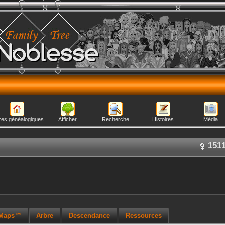
Noblesse
res généalogiques
Afficher
Recherche
Histoires
Média
151
 Maps™
Arbre
Descendance
Ressources