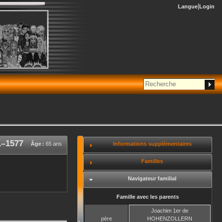
Langue
Login
1
–
1577
Informations supplémentaires
Âge :
65 ans
Familles
Navigateur familial
Famille avec les parents
Joachim 1er
de
père
HOHENZOLLERN