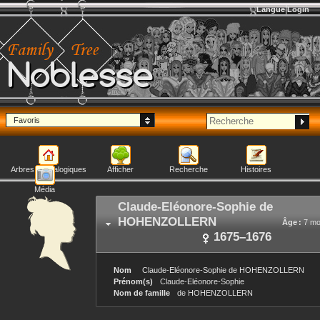
Langue
Login
Noblesse
Favoris
Arbres généalogiques
Afficher
Recherche
Histoires
Média
Claude-Eléonore-Sophie
de
HOHENZOLLERN
Âge :
7 mo
1675
–
1676
Nom
Claude-Eléonore-Sophie
de HOHENZOLLERN
Prénom(s)
Claude-Eléonore-Sophie
Nom de famille
de HOHENZOLLERN