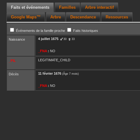
Faits et événements
Familles
Arbre interactif
Google Maps™
Arbre
Descendance
Ressources
Événements de la famille proche
Faits historiques
4 juillet 1675
Naissance
30
33
_FNA
:
NO
LEGITIMATE_CHILD
_FIL
11 février 1676
Décès
(Âge 7 mois)
_FNA
:
NO