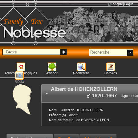
Langue
Login
Noblesse
Favoris
Arbres généalogiques
Afficher
Recherche
Histoires
Média
Albert
de HOHENZOLLERN
1620
–
1667
Âge :
47 a
Nom
Albert
de HOHENZOLLERN
Prénom(s)
Albert
Nom de famille
de HOHENZOLLERN