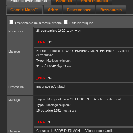
Faits et événements
Familles
Arbre interactif
Google Maps™
Arbre
Descendance
Ressources
Événements de la famille proche
Faits historiques
28 septembre 1620
Naissance
37
26
_FNA
:
NO
Henriette-Louise
de WURTEMBERG-MONTBÉLIARD
—
Afficher
Mariage
cette famille
Type :
Mariage religieux
31 août 1642
(Âge 21 ans)
_FNA
:
NO
margrave à Ansbach
Profession
Sophie-Marguerite
von OETTINGEN
—
Afficher cette famille
Mariage
Type :
Mariage religieux
15 octobre 1651
(Âge 31 ans)
_FNA
:
NO
Christine
de BADE-DURLACH
—
Afficher cette famille
Mariage