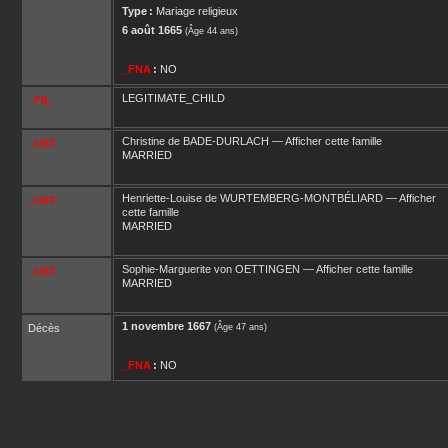
Type :
Mariage religieux
6 août 1665
(Âge 44 ans)
_FNA
:
NO
LEGITIMATE_CHILD
_FIL
Christine
de BADE-DURLACH
—
Afficher cette famille
_UST
MARRIED
Henriette-Louise
de WURTEMBERG-MONTBÉLIARD
—
Afficher
_UST
cette famille
MARRIED
Sophie-Marguerite
von OETTINGEN
—
Afficher cette famille
_UST
MARRIED
1 novembre 1667
Décès
(Âge 47 ans)
_FNA
:
NO