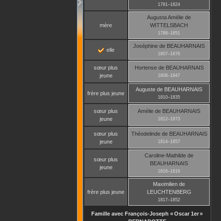
1781
–
1824
Augusta Amélie
de
mère
WITTELSBACH
1788
–
1851
Joséphine
de BEAUHARNAIS
elle
1807
–
1876
sœur plus
Hortense
de BEAUHARNAIS
jeune
1808
–
1847
Auguste
de BEAUHARNAIS
frère plus jeune
1810
–
1835
sœur plus
Amélie
de BEAUHARNAIS
jeune
1812
–
1873
sœur plus
Théodelinde
de BEAUHARNAIS
jeune
1814
–
1857
Caroline-Mathilde
de
sœur plus
BEAUHARNAIS
jeune
1816
–
1816
Maximilien
de
frère plus jeune
LEUCHTENBERG
1817
–
1852
Famille avec
François-Joseph « Oscar 1er »