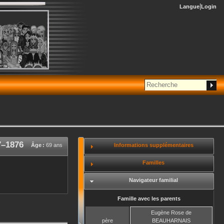
Langue
Login
7
–
1876
Informations supplémentaires
Âge :
69 ans
Familles
Navigateur familial
Famille avec les parents
Eugène Rose
de
père
BEAUHARNAIS