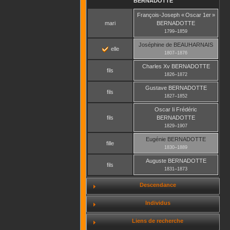
BERNADOTTE
François-Joseph « Oscar 1er »
mari
BERNADOTTE
1799
–
1859
Joséphine
de BEAUHARNAIS
elle
1807
–
1876
Charles Xv
BERNADOTTE
fils
1826
–
1872
Gustave
BERNADOTTE
fils
1827
–
1852
Oscar Ii Frédéric
fils
BERNADOTTE
1829
–
1907
Eugénie
BERNADOTTE
fille
1830
–
1889
Auguste
BERNADOTTE
fils
1831
–
1873
Descendance
Individus
Liens de recherche