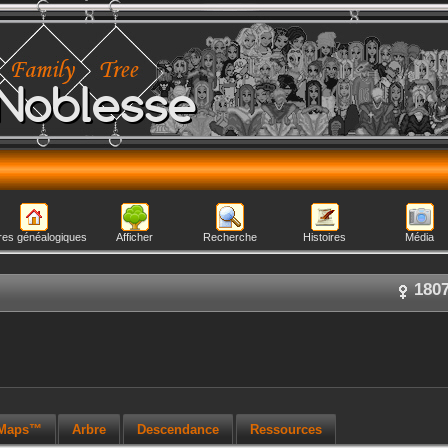
Noblesse
res généalogiques
Afficher
Recherche
Histoires
Média
180
 Maps™
Arbre
Descendance
Ressources