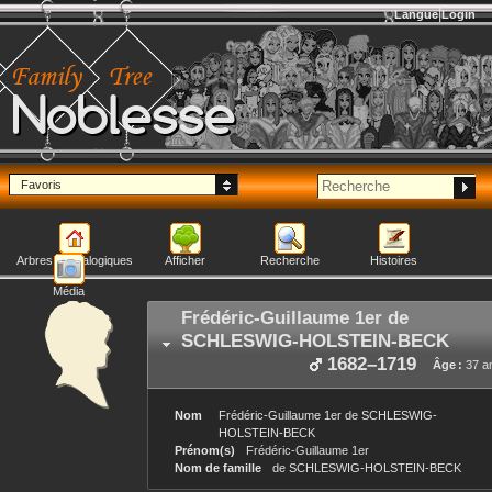
Langue
Login
Noblesse
Favoris
Arbres généalogiques
Afficher
Recherche
Histoires
Média
Frédéric-Guillaume 1er
de
SCHLESWIG-HOLSTEIN-BECK
1682
–
1719
Âge :
37 a
Nom
Frédéric-Guillaume 1er
de SCHLESWIG-
HOLSTEIN-BECK
Prénom(s)
Frédéric-Guillaume 1er
Nom de famille
de SCHLESWIG-HOLSTEIN-BECK