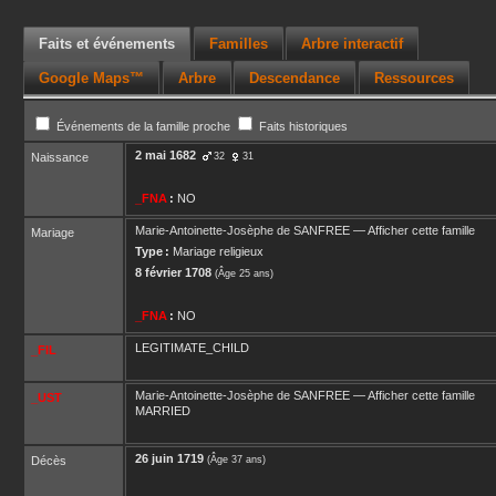
Faits et événements
Familles
Arbre interactif
Google Maps™
Arbre
Descendance
Ressources
Événements de la famille proche
Faits historiques
2 mai 1682
Naissance
32
31
_FNA
:
NO
Marie-Antoinette-Josèphe
de SANFREE
—
Afficher cette famille
Mariage
Type :
Mariage religieux
8 février 1708
(Âge 25 ans)
_FNA
:
NO
LEGITIMATE_CHILD
_FIL
Marie-Antoinette-Josèphe
de SANFREE
—
Afficher cette famille
_UST
MARRIED
26 juin 1719
Décès
(Âge 37 ans)