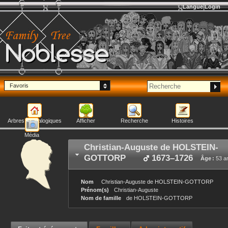
Langue
Login
Noblesse
Favoris
Arbres généalogiques
Afficher
Recherche
Histoires
Média
Christian-Auguste
de HOLSTEIN-
GOTTORP
1673
–
1726
Âge :
53 a
Nom
Christian-Auguste
de HOLSTEIN-GOTTORP
Prénom(s)
Christian-Auguste
Nom de famille
de HOLSTEIN-GOTTORP