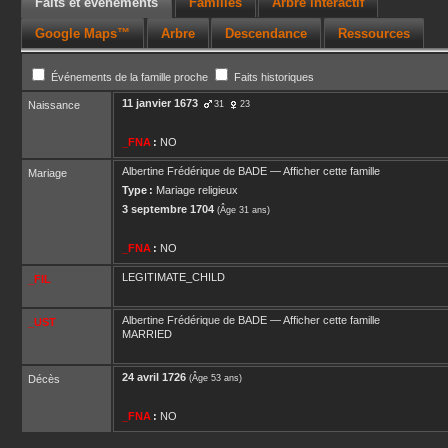
Faits et événements
Familles
Arbre interactif
Google Maps™
Arbre
Descendance
Ressources
Événements de la famille proche
Faits historiques
11 janvier 1673
Naissance
31
23
_FNA
:
NO
Albertine Frédérique
de BADE
—
Afficher cette famille
Mariage
Type :
Mariage religieux
3 septembre 1704
(Âge 31 ans)
_FNA
:
NO
LEGITIMATE_CHILD
_FIL
Albertine Frédérique
de BADE
—
Afficher cette famille
_UST
MARRIED
24 avril 1726
Décès
(Âge 53 ans)
_FNA
:
NO