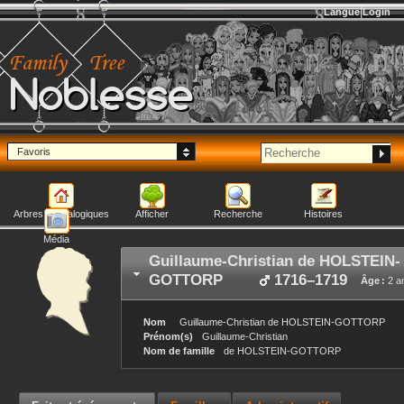
Langue
Login
Noblesse
Favoris
Arbres généalogiques
Afficher
Recherche
Histoires
Média
Guillaume-Christian
de HOLSTEIN-
GOTTORP
1716
–
1719
Âge :
2 a
Nom
Guillaume-Christian
de HOLSTEIN-GOTTORP
Prénom(s)
Guillaume-Christian
Nom de famille
de HOLSTEIN-GOTTORP