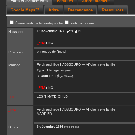
Faits et événements
Familles
Arbre interactif
Google Maps™
Arbre
Descendance
Ressources
Événements de la famille proche
Faits historiques
18 novembre 1630
Naissance
21
21
_FNA
:
NO
princesse de Rethel
Profession
Ferdinand Iii
de HABSBOURG
—
Afficher cette famille
Mariage
Type :
Mariage religieux
30 avril 1651
(Âge 20 ans)
_FNA
:
NO
LEGITIMATE_CHILD
_FIL
Ferdinand Iii
de HABSBOURG
—
Afficher cette famille
_UST
MARRIED
6 décembre 1686
Décès
(Âge 56 ans)