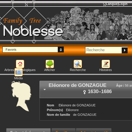
Langue
Login
Noblesse
Favoris
Arbres généalogiques
Afficher
Recherche
Histoires
Média
Eléonore
de GONZAGUE
Âge :
56 a
1630
–
1686
Nom
Eléonore
de GONZAGUE
Prénom(s)
Eléonore
Nom de famille
de GONZAGUE